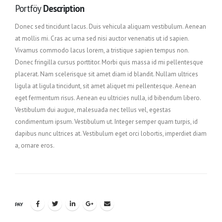
Portföy
Description
Donec sed tincidunt lacus. Duis vehicula aliquam vestibulum. Aenean
at mollis mi. Cras ac urna sed nisi auctor venenatis ut id sapien.
Vivamus commodo lacus lorem, a tristique sapien tempus non.
Donec fringilla cursus porttitor. Morbi quis massa id mi pellentesque
placerat. Nam scelerisque sit amet diam id blandit. Nullam ultrices
ligula at ligula tincidunt, sit amet aliquet mi pellentesque. Aenean
eget fermentum risus. Aenean eu ultricies nulla, id bibendum libero.
Vestibulum dui augue, malesuada nec tellus vel, egestas
condimentum ipsum. Vestibulum ut. Integer semper quam turpis, id
dapibus nunc ultrices at. Vestibulum eget orci lobortis, imperdiet diam
a, ornare eros.
PAY