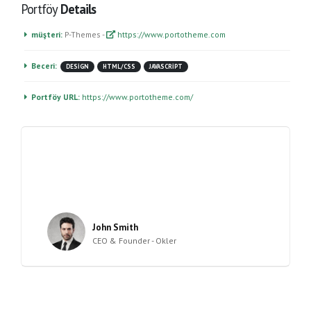
Portföy
Details
müşteri:
P-Themes -
https://www.portotheme.com
Beceri:
DESIGN
HTML/CSS
JAVASCRIPT
Portföy URL:
https://www.portotheme.com/
Lorem ipsum dolor sit amet, consectetur adipiscing elit.
Donec hendrerit vehicula est, in consequat. Lorem
ipsum dolor sit amet, consectetur adipiscing elit. Donec
hendrerit vehicula est, in consequat.
John Smith
CEO & Founder - Okler