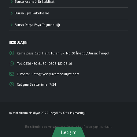
Bursa Asansörlü Nakliyat
Bursa Eşya Paketleme
Bursa Parça Eşya Taşımacılığı
BIZE ULAŞIN
Kemalpaşa Cad. Halit Tufan Sk. No:30 İnegöl/Bursa:
İnegöl
Tel:
0536 430 61 50 - 0506 480 06 16
E-Posta: :
info@yeniyuvamnakliyat.com
Çalışma Saatlerimiz:
7/24
© Yeni Yuvam Nakliyat 2022. İnegöl Ev Ofis Taşımacılığı
Bu
site
nin
seo ve yazılım
çalışması
tarafından yapılmaktadır.
İletişim